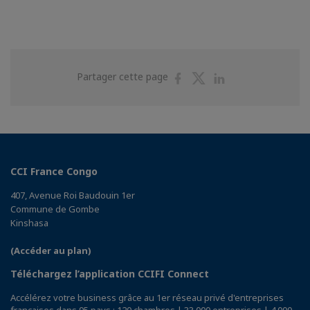
Partager
Partager
Partager
Partager cette page
sur
sur
sur
Facebook
Twitter
Linkedin
CCI France Congo
407, Avenue Roi Baudouin 1er
Commune de Gombe
Kinshasa
(Accéder au plan)
Téléchargez l’application CCIFI Connect
Accélérez votre business grâce au 1er réseau privé d'entreprises
françaises dans 95 pays : 120 chambres | 33 000 entreprises | 4 000