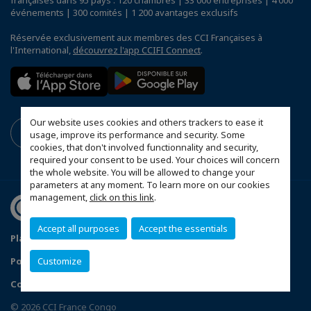
événements | 300 comités | 1 200 avantages exclusifs
Réservée exclusivement aux membres des CCI Françaises à
l'International,
découvrez l'app CCIFI Connect
.
Our website uses cookies and others trackers to ease it
usage, improve its performance and security. Some
cookies, that don't involved functionnality and security,
required your consent to be used. Your choices will concern
the whole website. You will be allowed to change your
parameters at any moment. To learn more on our cookies
management,
click on this link
.
Accept all purposes
Accept the essentials
Plan du site
Mentions légales
Politique de confidentialité
FAQ
Customize
Configurer vos préférences cookies
© 2026 CCI France Congo