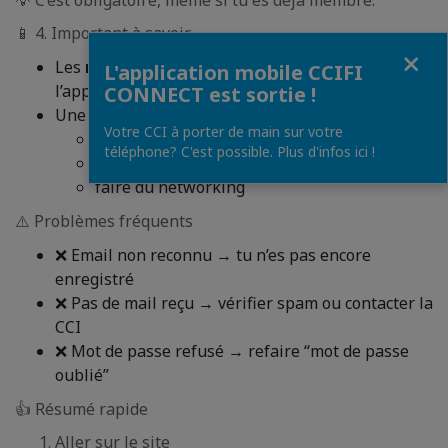
💡 C’est obligatoire, même si tu es déjà membre.
📱 4. Important à savoir
Fermer
Les
mêmes identifiants
servent aussi pour
L'application mobile CCIFI
l’appli CCIFI Connect
CONNECT est sortie !
Une fois connecté, tu peux :
Votre CCI à porter de main sur votre
voir l’annuaire des entreprises
téléphone? C'est possible. Plus d'infos ici !
participer aux événements
faire du networking
⚠️ Problèmes fréquents
❌ Email non reconnu → tu n’es pas encore
enregistré
❌ Pas de mail reçu → vérifier spam ou contacter la
CCI
❌ Mot de passe refusé → refaire “mot de passe
oublié”
👍 Résumé rapide
Aller sur le site