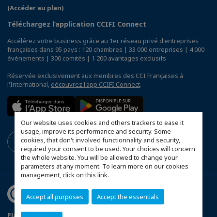
(Accéder au plan)
Téléchargez l’application CCIFI Connect
Accélérez votre business grâce au 1er réseau privé d'entreprises
françaises dans 95 pays : 120 chambres | 33 000 entreprises | 4 000
événements | 300 comités | 1 200 avantages exclusifs
Réservée exclusivement aux membres des CCI Françaises à
l'International,
découvrez l'app CCIFI Connect
.
Our website uses cookies and others trackers to ease it
usage, improve its performance and security. Some
cookies, that don't involved functionnality and security,
required your consent to be used. Your choices will concern
the whole website. You will be allowed to change your
parameters at any moment. To learn more on our cookies
management,
click on this link
.
Accept all purposes
Accept the essentials
Plan du site
Mentions légales