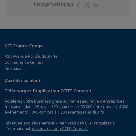
Partager
Partager
Partager
Partager cette page
sur
sur
sur
Facebook
Twitter
Linkedin
CCI France Congo
407, Avenue Roi Baudouin 1er
Commune de Gombe
Kinshasa
(Accéder au plan)
Téléchargez l’application CCIFI Connect
Accélérez votre business grâce au 1er réseau privé d'entreprises
françaises dans 95 pays : 120 chambres | 33 000 entreprises | 4 000
événements | 300 comités | 1 200 avantages exclusifs
Réservée exclusivement aux membres des CCI Françaises à
l'International,
découvrez l'app CCIFI Connect
.