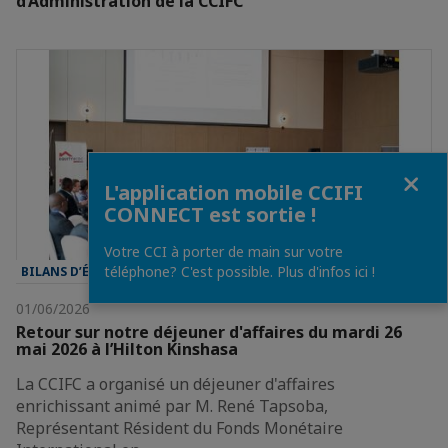
d’Administration de la CCIFC
Fermer
L'application mobile CCIFI
CONNECT est sortie !
Votre CCI à porter de main sur votre
téléphone? C'est possible. Plus d'infos ici !
BILANS D’ÉVÈNEMENT
01/06/2026
Retour sur notre déjeuner d'affaires du mardi 26
mai 2026 à l’Hilton Kinshasa
La CCIFC a organisé un déjeuner d'affaires
enrichissant animé par M. René Tapsoba,
Représentant Résident du Fonds Monétaire