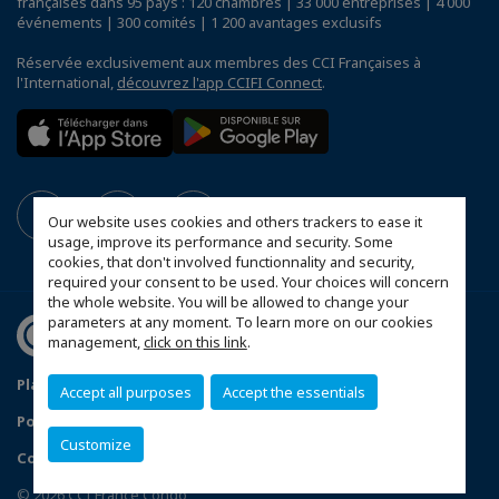
françaises dans 95 pays : 120 chambres | 33 000 entreprises | 4 000
événements | 300 comités | 1 200 avantages exclusifs
Réservée exclusivement aux membres des CCI Françaises à
l'International,
découvrez l'app CCIFI Connect
.
Our website uses cookies and others trackers to ease it
usage, improve its performance and security. Some
cookies, that don't involved functionnality and security,
required your consent to be used. Your choices will concern
the whole website. You will be allowed to change your
parameters at any moment. To learn more on our cookies
management,
click on this link
.
Plan du site
Mentions légales
Accept all purposes
Accept the essentials
Politique de confidentialité
FAQ
Customize
Configurer vos préférences cookies
© 2026 CCI France Congo