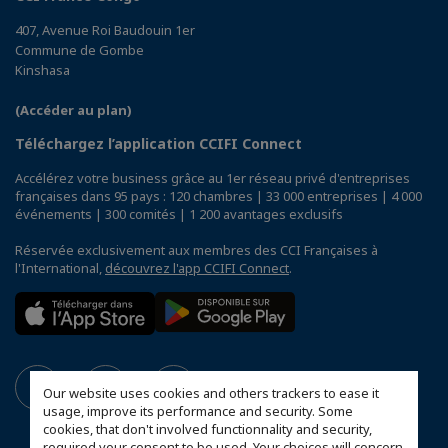
407, Avenue Roi Baudouin 1er
Commune de Gombe
Kinshasa
(Accéder au plan)
Téléchargez l’application CCIFI Connect
Accélérez votre business grâce au 1er réseau privé d'entreprises
françaises dans 95 pays : 120 chambres | 33 000 entreprises | 4 000
événements | 300 comités | 1 200 avantages exclusifs
Réservée exclusivement aux membres des CCI Françaises à
l'International,
découvrez l'app CCIFI Connect
.
Our website uses cookies and others trackers to ease it
usage, improve its performance and security. Some
cookies, that don't involved functionnality and security,
required your consent to be used. Your choices will concern