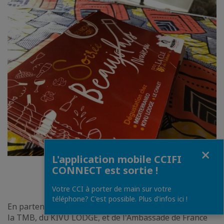
carousel
mosaïque
Fermer
L'application mobile CCIFI
CONNECT est sortie !
1
/
38
Votre CCI à porter de main sur votre
téléphone? C'est possible. Plus d'infos ici !
En partenariat et grâce au soutien de la BRASIMBA, de
la TMB, du KIVU LODGE, et de l'Ambassade de France