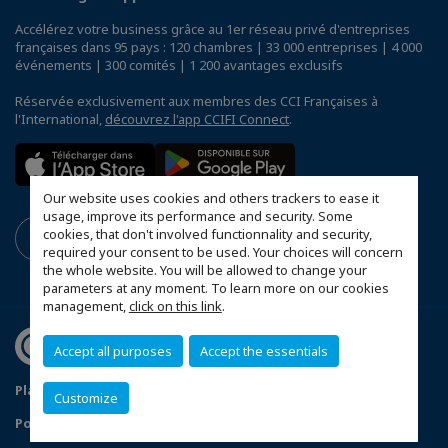
Accélérez votre business grâce au 1er réseau privé d'entreprises
françaises dans 95 pays : 120 chambres | 33 000 entreprises | 4 000
événements | 300 comités | 1 200 avantages exclusifs
Réservée exclusivement aux membres des CCI Françaises à
l'International,
découvrez l'app CCIFI Connect
.
Our website uses cookies and others trackers to ease it
usage, improve its performance and security. Some
cookies, that don't involved functionnality and security,
required your consent to be used. Your choices will concern
the whole website. You will be allowed to change your
parameters at any moment. To learn more on our cookies
management,
click on this link
.
Accept all purposes
Accept the essentials
Plan du site
Mentions légales
Customize
Politique de confidentialité
FAQ