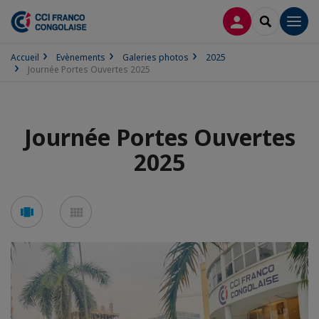
CONNEXION
RECHERCH
Men
Accueil
Evènements
Galeries photos
2025
Journée Portes Ouvertes 2025
Journée Portes Ouvertes
2025
Voir
Voir
en
en
mode
mode
carousel
mosaïque