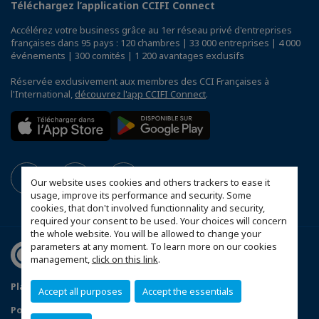
Téléchargez l’application CCIFI Connect
Accélérez votre business grâce au 1er réseau privé d'entreprises
françaises dans 95 pays : 120 chambres | 33 000 entreprises | 4 000
événements | 300 comités | 1 200 avantages exclusifs
Réservée exclusivement aux membres des CCI Françaises à
l'International,
découvrez l'app CCIFI Connect
.
Our website uses cookies and others trackers to ease it
usage, improve its performance and security. Some
cookies, that don't involved functionnality and security,
required your consent to be used. Your choices will concern
the whole website. You will be allowed to change your
parameters at any moment. To learn more on our cookies
management,
click on this link
.
Plan du site
Mentions légales
Accept all purposes
Accept the essentials
Politique de confidentialité
FAQ