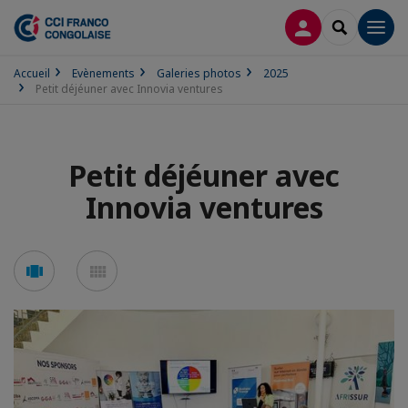
CONNEXION
RECHERCH
Men
Accueil
Evènements
Galeries photos
2025
Petit déjéuner avec Innovia ventures
Petit déjéuner avec
Innovia ventures
Voir
Voir
en
en
mode
mode
carousel
mosaïque