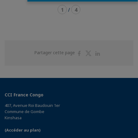
1
/
4
Partager
Partager
Partager
Partager cette page
sur
sur
sur
Facebook
Twitter
Linkedin
CCI France Congo
407, Avenue Roi Baudouin 1er
Commune de Gombe
Kinshasa
(Accéder au plan)