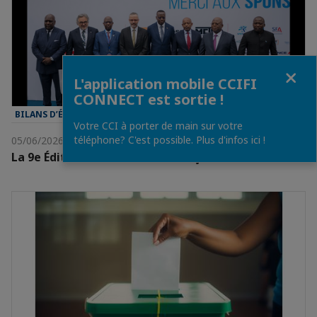
Fermer
L'application mobile CCIFI
CONNECT est sortie !
BILANS D’ÉVÈNEMENT
Votre CCI à porter de main sur votre
téléphone? C'est possible. Plus d'infos ici !
05/06/2026
La 9e Édition de la Semaine Française de Kinshasa