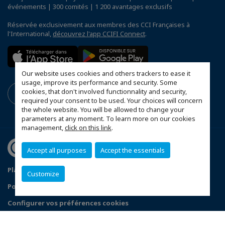
événements | 300 comités | 1 200 avantages exclusifs
Réservée exclusivement aux membres des CCI Françaises à
l'International,
découvrez l'app CCIFI Connect
.
Our website uses cookies and others trackers to ease it
usage, improve its performance and security. Some
cookies, that don't involved functionnality and security,
required your consent to be used. Your choices will concern
the whole website. You will be allowed to change your
parameters at any moment. To learn more on our cookies
management,
click on this link
.
Accept all purposes
Accept the essentials
Plan du site
Mentions légales
Customize
Politique de confidentialité
FAQ
Configurer vos préférences cookies
© 2026 CCI France Congo