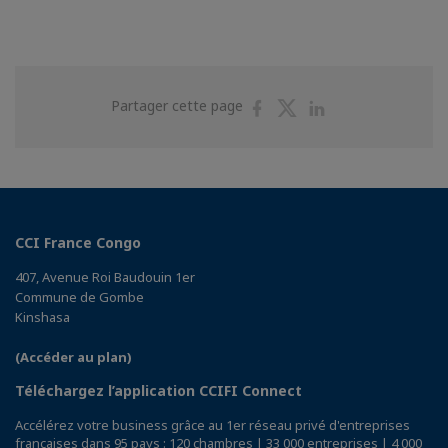
Partager
Partager
Partager
Partager cette page
sur
sur
sur
Facebook
Twitter
Linkedin
CCI France Congo
407, Avenue Roi Baudouin 1er
Commune de Gombe
Kinshasa
(Accéder au plan)
Téléchargez l’application CCIFI Connect
Accélérez votre business grâce au 1er réseau privé d'entreprises
françaises dans 95 pays : 120 chambres | 33 000 entreprises | 4 000