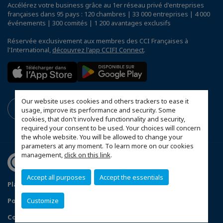
Accélérez votre business grâce au 1er réseau privé d'entreprises
françaises dans 95 pays : 120 chambres | 33 000 entreprises | 4 000
événements | 300 comités | 1 200 avantages exclusifs
Réservée exclusivement aux membres des CCI Françaises à
l'International,
découvrez l'app CCIFI Connect
.
Our website uses cookies and others trackers to ease it
usage, improve its performance and security. Some
cookies, that don't involved functionnality and security,
required your consent to be used. Your choices will concern
the whole website. You will be allowed to change your
parameters at any moment. To learn more on our cookies
management,
click on this link
.
Accept all purposes
Accept the essentials
Plan du site
Mentions légales
Customize
Politique de confidentialité
FAQ
Configurer vos préférences cookies