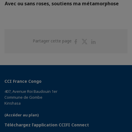
Avec ou sans roses, soutiens ma métamorphose
Partager
Partager
Partager
Partager cette page
sur
sur
sur
Facebook
Twitter
Linkedin
CCI France Congo
407, Avenue Roi Baudouin 1er
Commune de Gombe
Kinshasa
(Accéder au plan)
Téléchargez l’application CCIFI Connect