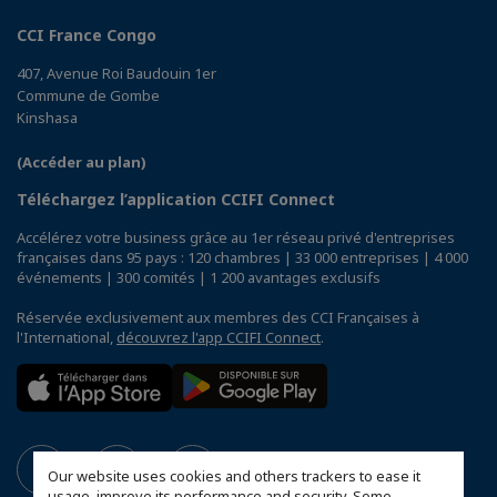
CCI France Congo
407, Avenue Roi Baudouin 1er
Commune de Gombe
Kinshasa
(Accéder au plan)
Téléchargez l’application CCIFI Connect
Accélérez votre business grâce au 1er réseau privé d'entreprises
françaises dans 95 pays : 120 chambres | 33 000 entreprises | 4 000
événements | 300 comités | 1 200 avantages exclusifs
Réservée exclusivement aux membres des CCI Françaises à
l'International,
découvrez l'app CCIFI Connect
.
Our website uses cookies and others trackers to ease it
usage, improve its performance and security. Some