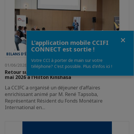
Fermer
L'application mobile CCIFI
CONNECT est sortie !
BILANS D’ÉVÈNEMENT
Votre CCI à porter de main sur votre
01/06/2026
téléphone? C'est possible. Plus d'infos ici !
Retour sur notre déjeuner d'affaires du mardi 26
mai 2026 à l’Hilton Kinshasa
La CCIFC a organisé un déjeuner d'affaires
enrichissant animé par M. René Tapsoba,
Représentant Résident du Fonds Monétaire
International en…